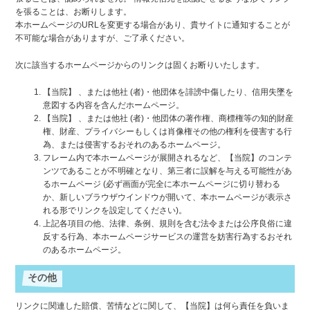
を張ることは、お断りします。
本ホームページのURLを変更する場合があり、貴サイトに通知することが
不可能な場合がありますが、ご了承ください。
次に該当するホームページからのリンクは固くお断りいたします。
【当院】 、または他社 (者)・他団体を誹謗中傷したり、信用失墜を
意図する内容を含んだホームページ。
【当院】 、または他社 (者)・他団体の著作権、商標権等の知的財産
権、財産、プライバシーもしくは肖像権その他の権利を侵害する行
為、または侵害するおそれのあるホームページ。
フレーム内で本ホームページが展開されるなど、【当院】のコンテ
ンツであることが不明確となり、第三者に誤解を与える可能性があ
るホームページ (必ず画面が完全に本ホームページに切り替わる
か、新しいブラウザウインドウが開いて、本ホームページが表示さ
れる形でリンクを設定してください)。
上記各項目の他、法律、条例、規則を含む法令または公序良俗に違
反する行為、本ホームページサービスの運営を妨害行為するおそれ
のあるホームページ。
その他
リンクに関連した賠償、苦情などに関して、【当院】は何ら責任を負いま