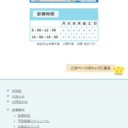
月
火
水
木
金
土
日
8：00～12：00
○
○
○
○
○
○
－
14：00～18：00
○
○
○
－
○
－
－
休診日は木曜午後、土曜午後、日曜･祝日です。
HOME
お知らせ
お問合わせ
診療案内
診療科目
予防接種スケジュール
お役立ちリンク