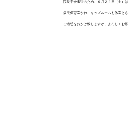
院長学会出張のため、９月２４日（土）
病児保育室かねこキッズルームも休室と
ご迷惑をおかけ致しますが、よろしくお