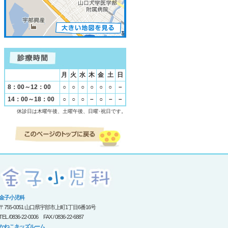
月
火
水
木
金
土
日
8：00～12：00
○
○
○
○
○
○
－
14：00～18：00
○
○
○
－
○
－
－
休診日は木曜午後、土曜午後、日曜･祝日です。
金子小児科
〒755-0051 山口県宇部市上町1丁目6番16号
TEL /0836-22-0006 FAX / 0836-22-6887
かねこキッズルーム