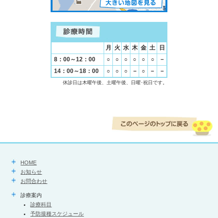
月
火
水
木
金
土
日
8：00～12：00
○
○
○
○
○
○
－
14：00～18：00
○
○
○
－
○
－
－
休診日は木曜午後、土曜午後、日曜･祝日です。
HOME
お知らせ
お問合わせ
診療案内
診療科目
予防接種スケジュール