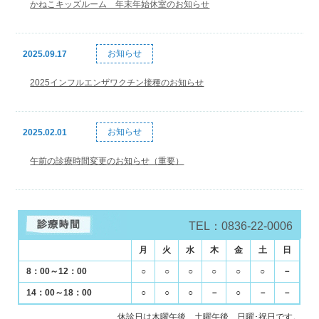
かねこキッズルーム 年末年始休室のお知らせ
お知らせ
2025.09.17
2025インフルエンザワクチン接種のお知らせ
お知らせ
2025.02.01
午前の診療時間変更のお知らせ（重要）
TEL：0836-22-0006
月
火
水
木
金
土
日
8：00～12：00
○
○
○
○
○
○
－
14：00～18：00
○
○
○
－
○
－
－
休診日は木曜午後、土曜午後、日曜･祝日です。