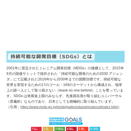
2001年に策定されたミレニアム開発目標（MDGs）の後継として、2015年
9月の国連サミットで採択された「持続可能な開発のための2030 アジェン
ダ」にて記載された2016年から2030年までの国際目標です。持続可能な
世界を実現するための17のゴール・169のターゲットから構成され、地球
上の誰一人として取り残さない（leave no one behind）ことを誓っていま
す。SDGs は発展途上国のみならず、先進国自身が取り組むユニバーサル
（普遍的）なものであり、日本としても積極的に取り組んでいます。
（引用：
https://www.mofa.go.jp/mofaj/gaiko/oda/sdgs/about/index.html
）