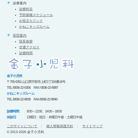
診療案内
診療科目
予防接種スケジュール
お役立ちリンク
かねこキッズルーム
医院案内
院長挨拶
交通アクセス
診療時間
金子小児科
〒755-0051 山口県宇部市上町1丁目6番16号
TEL /0836-22-0006 FAX / 0836-22-6887
かねこキッズルーム
TEL /0836-22-8839 FAX /0836-22-8840
診療時間
8:00～12:00、14:00～18:00
休診日
日曜日・祝日・木曜日午後・土曜日午後
このサイトについて
個人情報保護方針
サイトマップ
© 2013-2026 金子小児科.