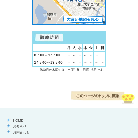
月
火
水
木
金
土
日
8：00～12：00
○
○
○
○
○
○
－
14：00～18：00
○
○
○
－
○
－
－
休診日は木曜午後、土曜午後、日曜･祝日です。
HOME
お知らせ
お問合わせ