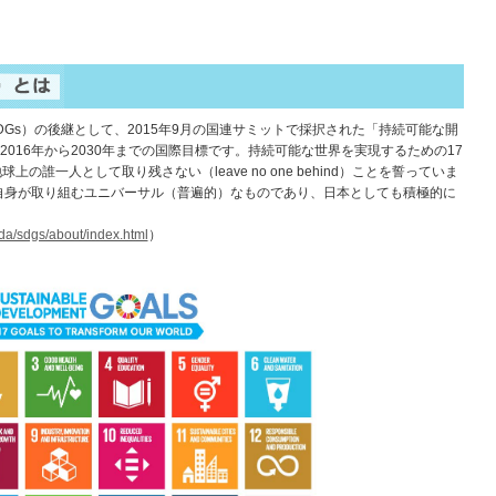
DGs）の後継として、2015年9月の国連サミットで採択された「持続可能な開
2016年から2030年までの国際目標です。持続可能な世界を実現するための17
の誰一人として取り残さない（leave no one behind）ことを誓っていま
国自身が取り組むユニバーサル（普遍的）なものであり、日本としても積極的に
oda/sdgs/about/index.html
）