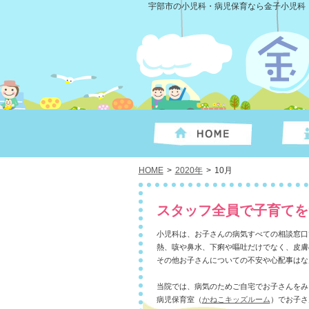
宇部市の小児科・病児保育なら金子小児科
HOME
>
2020年
>
10月
スタッフ全員で子育てを
小児科は、お子さんの病気すべての相談窓口
熱、咳や鼻水、下痢や嘔吐だけでなく、皮膚
その他お子さんについての不安や心配事はな
当院では、病気のためご自宅でお子さんをみ
病児保育室（
かねこキッズルーム
）でお子さ