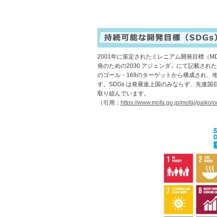
2001年に策定されたミレニアム開発目標（M
発のための2030 アジェンダ」にて記載された
のゴール・169のターゲットから構成され、地球上
す。SDGs は発展途上国のみならず、先進
取り組んでいます。
（引用：
https://www.mofa.go.jp/mofaj/gaiko/