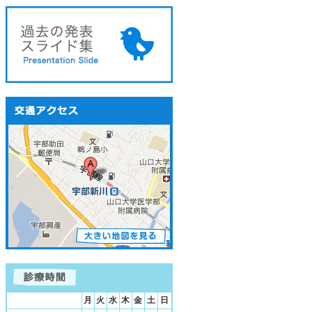
月
火
水
木
金
土
日