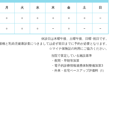
月
火
水
木
金
土
日
○
○
○
○
○
○
－
○
○
○
－
○
－
－
休診日は木曜午後、土曜午後、日曜･祝日です。
接種と乳幼児健康診査につきましては必ず前日までに予約が必要となります。
☆マイナ保険証の利用にご協力ください。
当院で算定している施設基準
・夜間・早朝等加算
・電子的診療情報連携体制整備加算3
・外来・在宅ベースアップ評価料（Ⅰ）