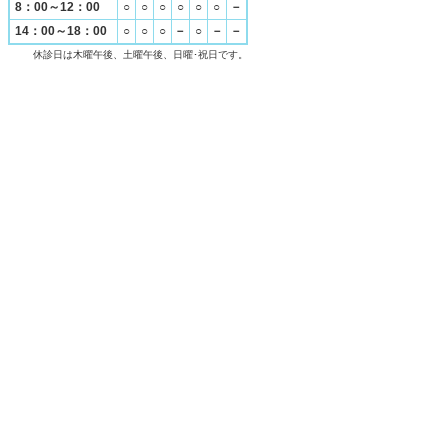
8：00～12：00
○
○
○
○
○
○
－
14：00～18：00
○
○
○
－
○
－
－
休診日は木曜午後、土曜午後、日曜･祝日です。