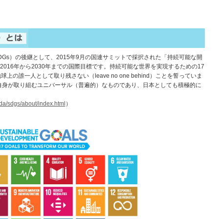
DGs）の後継として、2015年9月の国連サミットで採択された「持続可能な開
2016年から2030年までの国際目標です。持続可能な世界を実現するための17
の誰一人として取り残さない（leave no one behind）ことを誓っていま
国自身が取り組むユニバーサル（普遍的）なものであり、日本としても積極的に
oda/sdgs/about/index.html
）