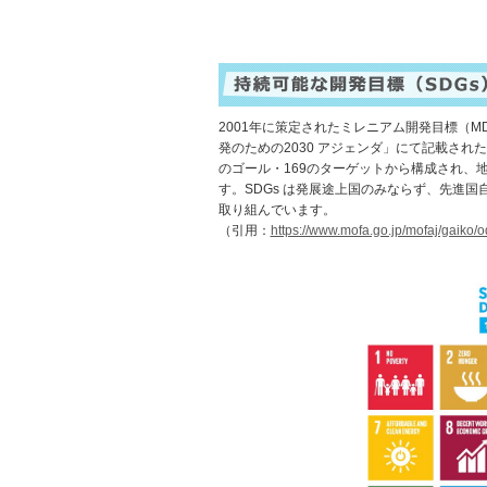
2001年に策定されたミレニアム開発目標（M
発のための2030 アジェンダ」にて記載された
のゴール・169のターゲットから構成され、地球上
す。SDGs は発展途上国のみならず、先進
取り組んでいます。
（引用：
https://www.mofa.go.jp/mofaj/gaiko/