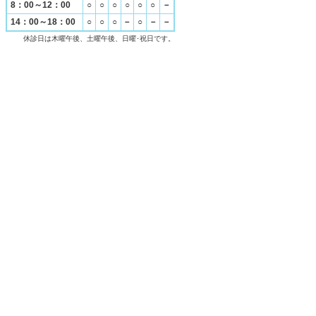
8：00～12：00
○
○
○
○
○
○
－
14：00～18：00
○
○
○
－
○
－
－
休診日は木曜午後、土曜午後、日曜･祝日です。