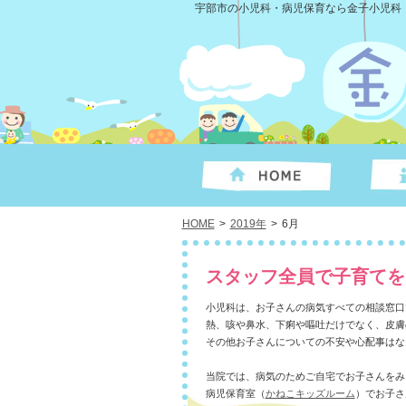
宇部市の小児科・病児保育なら金子小児科
HOME
>
2019年
>
6月
スタッフ全員で子育てを
小児科は、お子さんの病気すべての相談窓口
熱、咳や鼻水、下痢や嘔吐だけでなく、皮膚
その他お子さんについての不安や心配事はな
当院では、病気のためご自宅でお子さんをみ
病児保育室（
かねこキッズルーム
）でお子さ