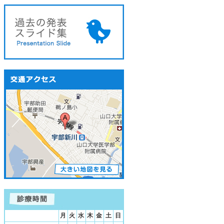
月
火
水
木
金
土
日