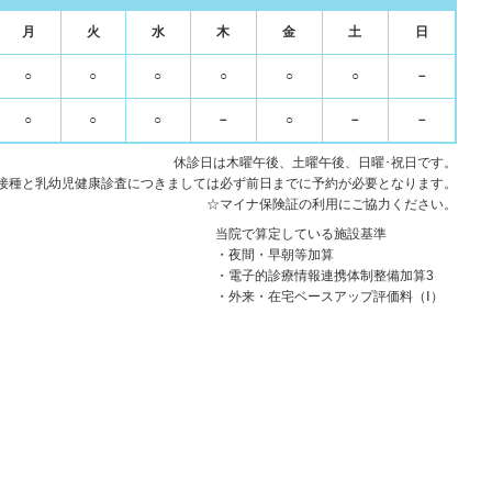
月
火
水
木
金
土
日
○
○
○
○
○
○
－
○
○
○
－
○
－
－
休診日は木曜午後、土曜午後、日曜･祝日です。
接種と乳幼児健康診査につきましては必ず前日までに予約が必要となります。
☆マイナ保険証の利用にご協力ください。
当院で算定している施設基準
・夜間・早朝等加算
・電子的診療情報連携体制整備加算3
・外来・在宅ベースアップ評価料（Ⅰ）