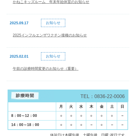
かねこキッズルーム 年末年始休室のお知らせ
お知らせ
2025.09.17
2025インフルエンザワクチン接種のお知らせ
お知らせ
2025.02.01
午前の診療時間変更のお知らせ（重要）
TEL：0836-22-0006
月
火
水
木
金
土
日
8：00～12：00
○
○
○
○
○
○
－
14：00～18：00
○
○
○
－
○
－
－
休診日は木曜午後、土曜午後、日曜･祝日です。