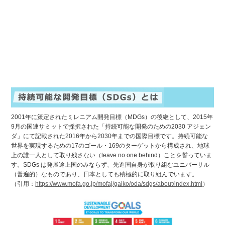
2001年に策定されたミレニアム開発目標（MDGs）の後継として、2015年
9月の国連サミットで採択された「持続可能な開発のための2030 アジェン
ダ」にて記載された2016年から2030年までの国際目標です。持続可能な
世界を実現するための17のゴール・169のターゲットから構成され、地球
上の誰一人として取り残さない（leave no one behind）ことを誓っていま
す。SDGs は発展途上国のみならず、先進国自身が取り組むユニバーサル
（普遍的）なものであり、日本としても積極的に取り組んでいます。
（引用：
https://www.mofa.go.jp/mofaj/gaiko/oda/sdgs/about/index.html
）