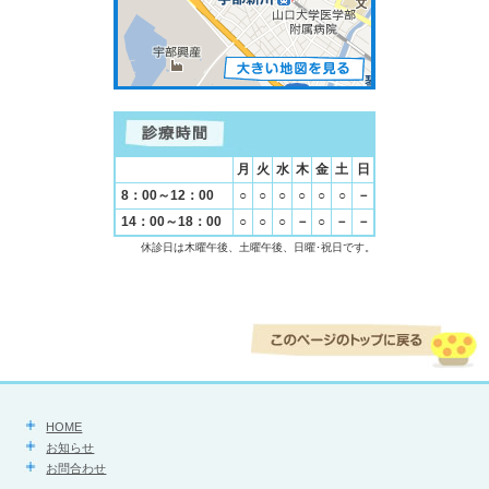
月
火
水
木
金
土
日
8：00～12：00
○
○
○
○
○
○
－
14：00～18：00
○
○
○
－
○
－
－
休診日は木曜午後、土曜午後、日曜･祝日です。
HOME
お知らせ
お問合わせ