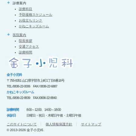
診療案内
診療科目
予防接種スケジュール
お役立ちリンク
かねこキッズルーム
医院案内
院長挨拶
交通アクセス
診療時間
金子小児科
〒755-0051 山口県宇部市上町1丁目6番16号
TEL /0836-22-0006 FAX / 0836-22-6887
かねこキッズルーム
TEL /0836-22-8839 FAX /0836-22-8840
診療時間
8:00～12:00、14:00～18:00
休診日
日曜日・祝日・木曜日午後・土曜日午後
このサイトについて
個人情報保護方針
サイトマップ
© 2013-2026 金子小児科.