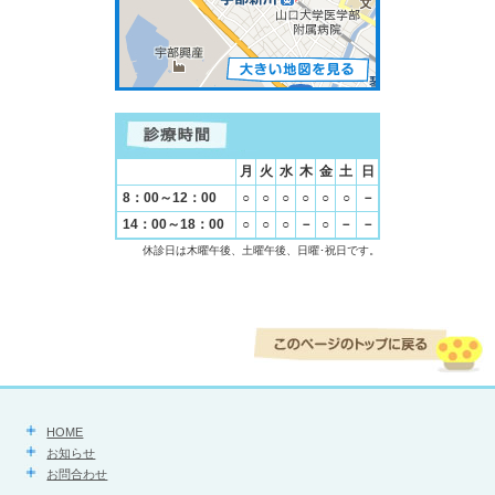
月
火
水
木
金
土
日
8：00～12：00
○
○
○
○
○
○
－
14：00～18：00
○
○
○
－
○
－
－
休診日は木曜午後、土曜午後、日曜･祝日です。
HOME
お知らせ
お問合わせ