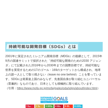
2001年に策定されたミレニアム開発目標（MDGs）の後継として、2015年
9月の国連サミットで採択された「持続可能な開発のための2030 アジェン
ダ」にて記載された2016年から2030年までの国際目標です。持続可能な
世界を実現するための17のゴール・169のターゲットから構成され、地球
上の誰一人として取り残さない（leave no one behind）ことを誓っていま
す。SDGs は発展途上国のみならず、先進国自身が取り組むユニバーサル
（普遍的）なものであり、日本としても積極的に取り組んでいます。
（引用：
https://www.mofa.go.jp/mofaj/gaiko/oda/sdgs/about/index.html
）