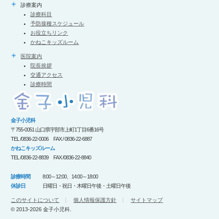
診療案内
診療科目
予防接種スケジュール
お役立ちリンク
かねこキッズルーム
医院案内
院長挨拶
交通アクセス
診療時間
金子小児科
〒755-0051 山口県宇部市上町1丁目6番16号
TEL /0836-22-0006 FAX / 0836-22-6887
かねこキッズルーム
TEL /0836-22-8839 FAX /0836-22-8840
診療時間
8:00～12:00、14:00～18:00
休診日
日曜日・祝日・木曜日午後・土曜日午後
このサイトについて
個人情報保護方針
サイトマップ
© 2013-2026 金子小児科.