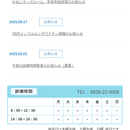
かねこキッズルーム 年末年始休室のお知らせ
お知らせ
2025.09.17
2025インフルエンザワクチン接種のお知らせ
お知らせ
2025.02.01
午前の診療時間変更のお知らせ（重要）
TEL：0836-22-0006
月
火
水
木
金
土
日
8：00～12：00
○
○
○
○
○
○
－
14：00～18：00
○
○
○
－
○
－
－
休診日は木曜午後、土曜午後、日曜･祝日です。