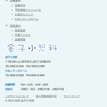
診療案内
診療科目
予防接種スケジュール
お役立ちリンク
かねこキッズルーム
医院案内
院長挨拶
交通アクセス
診療時間
金子小児科
〒755-0051 山口県宇部市上町1丁目6番16号
TEL /0836-22-0006 FAX / 0836-22-6887
かねこキッズルーム
TEL /0836-22-8839 FAX /0836-22-8840
診療時間
8:00～12:00、14:00～18:00
休診日
日曜日・祝日・木曜日午後・土曜日午後
このサイトについて
個人情報保護方針
サイトマップ
© 2013-2026 金子小児科.