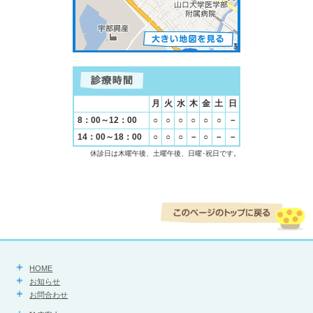
月
火
水
木
金
土
日
8：00～12：00
○
○
○
○
○
○
－
14：00～18：00
○
○
○
－
○
－
－
休診日は木曜午後、土曜午後、日曜･祝日です。
HOME
お知らせ
お問合わせ