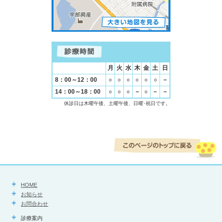
月
火
水
木
金
土
日
8：00～12：00
○
○
○
○
○
○
－
14：00～18：00
○
○
○
－
○
－
－
休診日は木曜午後、土曜午後、日曜･祝日です。
HOME
お知らせ
お問合わせ
診療案内