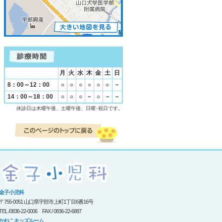
月
火
水
木
金
土
日
8：00～12：00
○
○
○
○
○
○
－
14：00～18：00
○
○
○
－
○
－
－
休診日は木曜午後、土曜午後、日曜･祝日です。
金子小児科
〒755-0051 山口県宇部市上町1丁目6番16号
TEL /0836-22-0006 FAX / 0836-22-6887
かねこキッズルーム