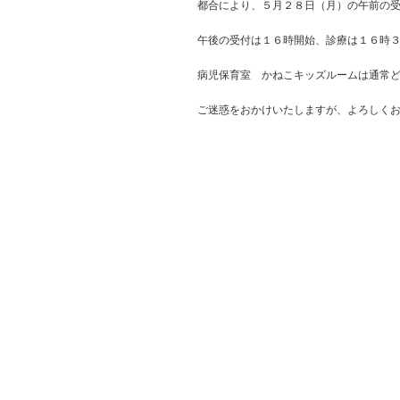
都合により、５月２８日（月）の午前の
午後の受付は１６時開始、診療は１６時
病児保育室 かねこキッズルームは通常
ご迷惑をおかけいたしますが、よろしく