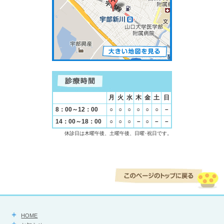
月
火
水
木
金
土
日
8：00～12：00
○
○
○
○
○
○
－
14：00～18：00
○
○
○
－
○
－
－
休診日は木曜午後、土曜午後、日曜･祝日です。
HOME