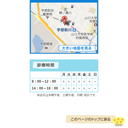
月
火
水
木
金
土
日
8：00～12：00
○
○
○
○
○
○
－
14：00～18：00
○
○
○
－
○
－
－
休診日は木曜午後、土曜午後、日曜･祝日です。