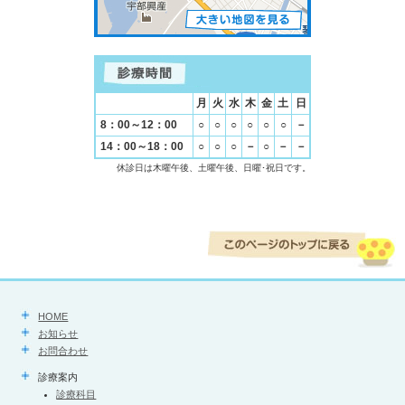
月
火
水
木
金
土
日
8：00～12：00
○
○
○
○
○
○
－
14：00～18：00
○
○
○
－
○
－
－
休診日は木曜午後、土曜午後、日曜･祝日です。
HOME
お知らせ
お問合わせ
診療案内
診療科目