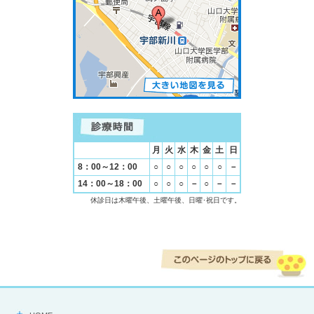
月
火
水
木
金
土
日
8：00～12：00
○
○
○
○
○
○
－
14：00～18：00
○
○
○
－
○
－
－
休診日は木曜午後、土曜午後、日曜･祝日です。