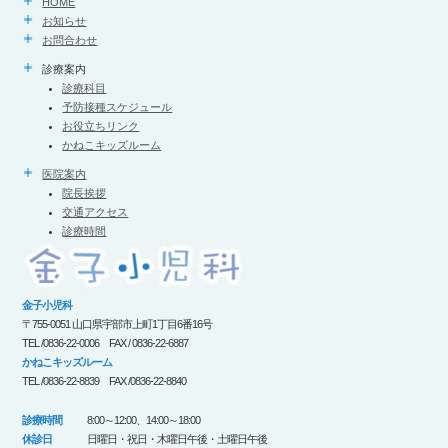
HOME
お知らせ
お問合わせ
診療案内
診療科目
予防接種スケジュール
お役立ちリンク
かねこキッズルーム
医院案内
院長挨拶
交通アクセス
診療時間
金子小児科
〒755-0051 山口県宇部市上町1丁目6番16号
TEL /0836-22-0006 FAX / 0836-22-6887
かねこキッズルーム
TEL /0836-22-8839 FAX /0836-22-8840
診療時間
8:00～12:00、14:00～18:00
休診日
日曜日・祝日・木曜日午後・土曜日午後